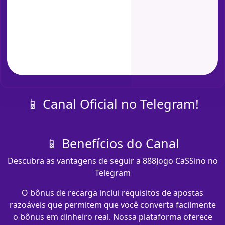
📱 Canal Oficial no Telegram!
📱 Benefícios do Canal
Descubra as vantagens de seguir a 888Jogo CaSSino no
Telegram
O bônus de recarga inclui requisitos de apostas
razoáveis que permitem que você converta facilmente
o bônus em dinheiro real. Nossa plataforma oferece