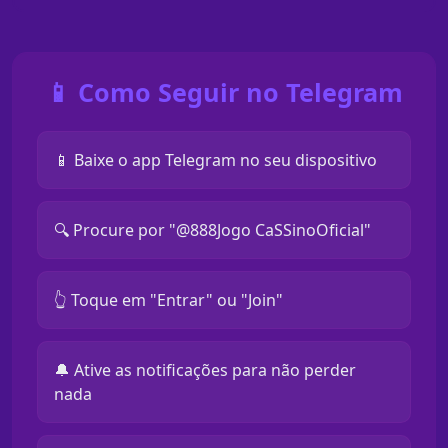
📱 Como Seguir no Telegram
📱 Baixe o app Telegram no seu dispositivo
🔍 Procure por "@888Jogo CaSSinoOficial"
👆 Toque em "Entrar" ou "Join"
🔔 Ative as notificações para não perder
nada