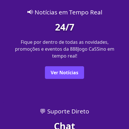
📢 Notícias em Tempo Real
24/7
Fique por dentro de todas as novidades,
promoções e eventos da 888Jogo CaSSino em
tempo real!
Ver Notícias
💬 Suporte Direto
Chat