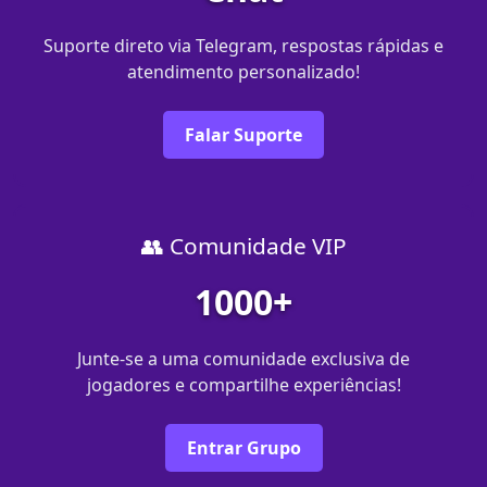
Suporte direto via Telegram, respostas rápidas e
atendimento personalizado!
Falar Suporte
👥 Comunidade VIP
1000+
Junte-se a uma comunidade exclusiva de
jogadores e compartilhe experiências!
Entrar Grupo