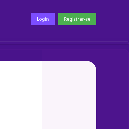
Login
Registrar-se