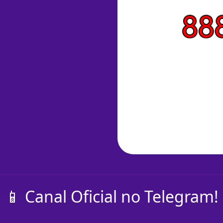
📱 Canal Oficial no Telegram!