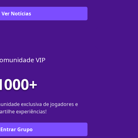
Ver Notícias
Comunidade VIP
1000+
unidade exclusiva de jogadores e
rtilhe experiências!
Entrar Grupo