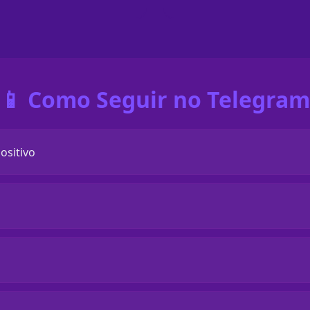
📱 Como Seguir no Telegram
ositivo