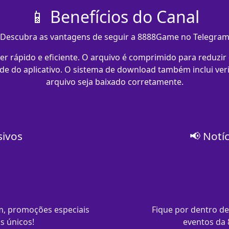
📱 Benefícios do Canal
Descubra as vantagens de seguir a 8888Game no Telegra
r rápido e eficiente. O arquivo é comprimido para reduzi
e do aplicativo. O sistema de download também inclui verif
arquivo seja baixado corretamente.
sivos
📢 Notí
m, promoções especiais
Fique por dentro d
s únicos!
eventos da