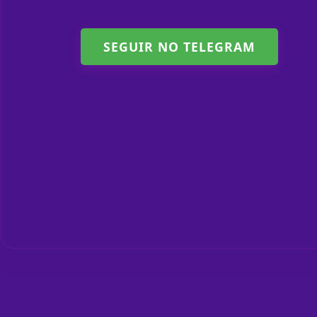
SEGUIR NO TELEGRAM