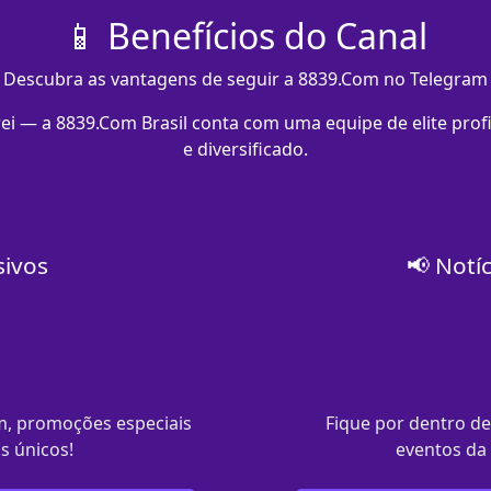
📱 Benefícios do Canal
Descubra as vantagens de seguir a 8839.Com no Telegram
rei — a 8839.Com Brasil conta com uma equipe de elite prof
e diversificado.
sivos
📢 Notí
m, promoções especiais
Fique por dentro d
s únicos!
eventos da