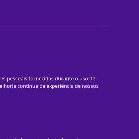
es pessoais fornecidas durante o uso de
elhoria contínua da experiência de nossos