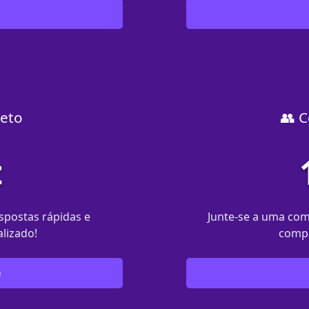
reto
👥 
t
espostas rápidas e
Junte-se a uma com
lizado!
compa
e