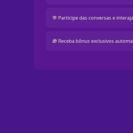
💬 Participe das conversas e interaj
🎁 Receba bônus exclusivos autom