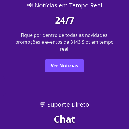
📢 Notícias em Tempo Real
24/7
Fique por dentro de todas as novidades,
promoções e eventos da 8143 Slot em tempo
real!
Ver Notícias
💬 Suporte Direto
Chat