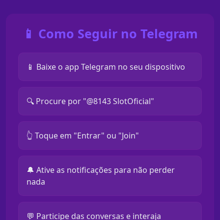
📱 Como Seguir no Telegram
📱 Baixe o app Telegram no seu dispositivo
🔍 Procure por "@8143 SlotOficial"
👆 Toque em "Entrar" ou "Join"
🔔 Ative as notificações para não perder
nada
💬 Participe das conversas e interaja