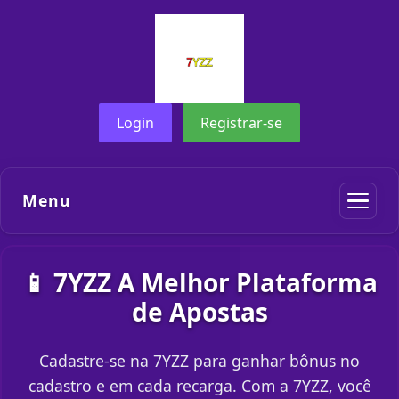
Login
Registrar-se
Menu
📱 7YZZ A Melhor Plataforma
de Apostas
Cadastre-se na 7YZZ para ganhar bônus no
cadastro e em cada recarga. Com a 7YZZ, você