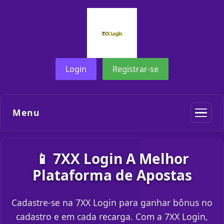
Login
Registrar-se
Menu
📱 7XX Login A Melhor
Plataforma de Apostas
Cadastre-se na 7XX Login para ganhar bônus no
cadastro e em cada recarga. Com a 7XX Login,