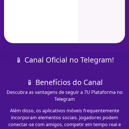
📱 Canal Oficial no Telegram!
📱 Benefícios do Canal
Descubra as vantagens de seguir a 7U Plataforma no
Telegram
Além disso, os aplicativos móveis frequentemente
incorporam elementos sociais. Jogadores podem
conectar-se com amigos, competir em tempo real e