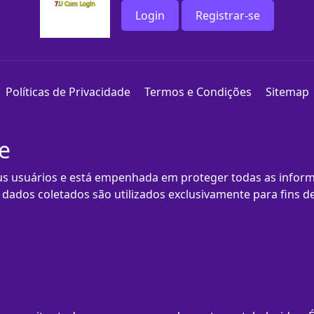
Login
Registrar-se
Políticas de Privacidade
Termos e Condições
Sitemap
de
seus usuários e está empenhada em proteger todas as infor
dados coletados são utilizados exclusivamente para fins d