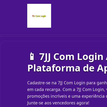
📱 7JJ Com Login
Plataforma de A
Cadastre-se na 7JJ Com Login para ganh
em cada recarga. Com a 7JJ Com Login, 
promoções incríveis e uma experiência d
Junte-se aos vencedores agora!