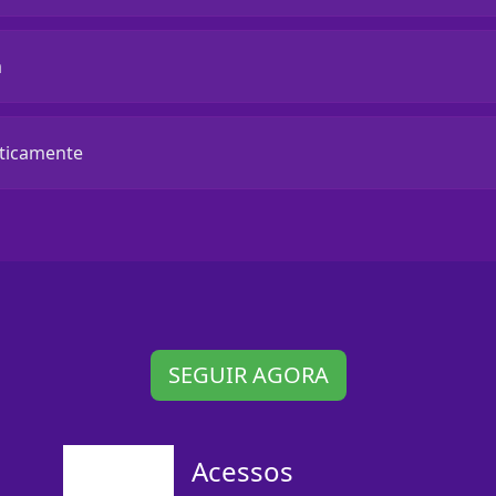
a
aticamente
SEGUIR AGORA
Acessos