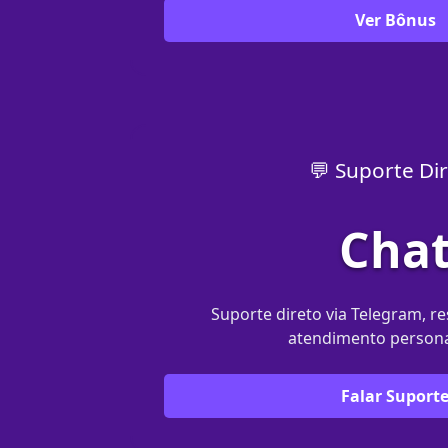
Ver Bônus
💬 Suporte Di
Cha
Suporte direto via Telegram, r
atendimento persona
Falar Suport