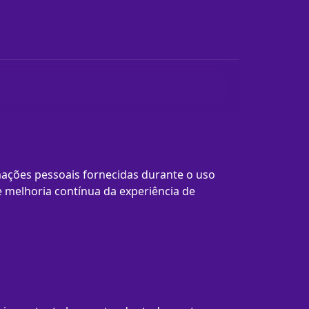
mações pessoais fornecidas durante o uso
e melhoria contínua da experiência de