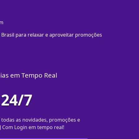
am
 Brasil para relaxar e aproveitar promoções
cias em Tempo Real
24/7
e todas as novidades, promoções e
JJ Com Login em tempo real!