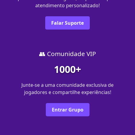
atendimento personalizado!
Falar Suporte
👥 Comunidade VIP
1000+
Junte-se a uma comunidade exclusiva de
jogadores e compartilhe experiências!
Entrar Grupo