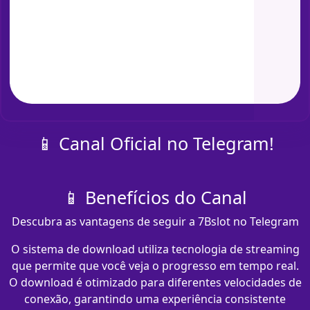
📱 Canal Oficial no Telegram!
📱 Benefícios do Canal
Descubra as vantagens de seguir a 7Bslot no Telegram
O sistema de download utiliza tecnologia de streaming
que permite que você veja o progresso em tempo real.
O download é otimizado para diferentes velocidades de
conexão, garantindo uma experiência consistente