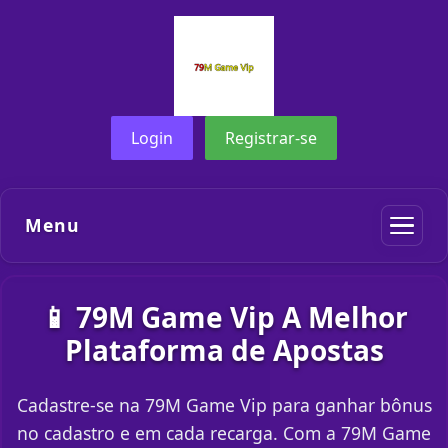
Login
Registrar-se
Menu
📱 79M Game Vip A Melhor
Plataforma de Apostas
Cadastre-se na 79M Game Vip para ganhar bônus
no cadastro e em cada recarga. Com a 79M Game