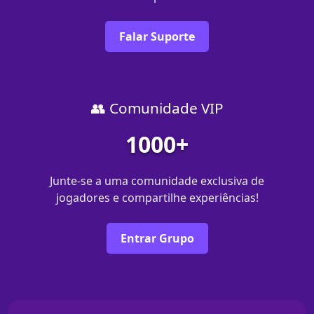
Falar Suporte
👥 Comunidade VIP
1000+
Junte-se a uma comunidade exclusiva de
jogadores e compartilhe experiências!
Entrar Grupo