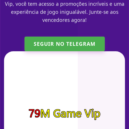
Vip, você tem acesso a promoções incríveis e uma
experiência de jogo inigualável. Junte-se aos
vencedores agora!
SEGUIR NO TELEGRAM