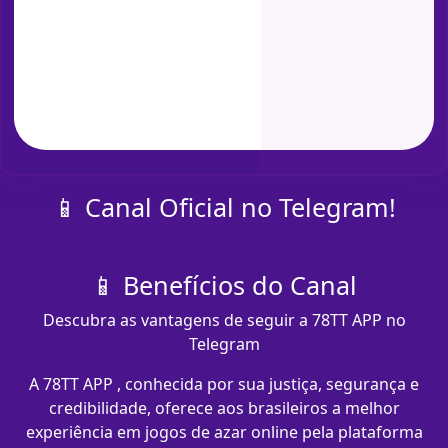
📱 Canal Oficial no Telegram!
📱 Benefícios do Canal
Descubra as vantagens de seguir a 78TT APP no
Telegram
A 78TT APP , conhecida por sua justiça, segurança e
credibilidade, oferece aos brasileiros a melhor
experiência em jogos de azar online pela plataforma