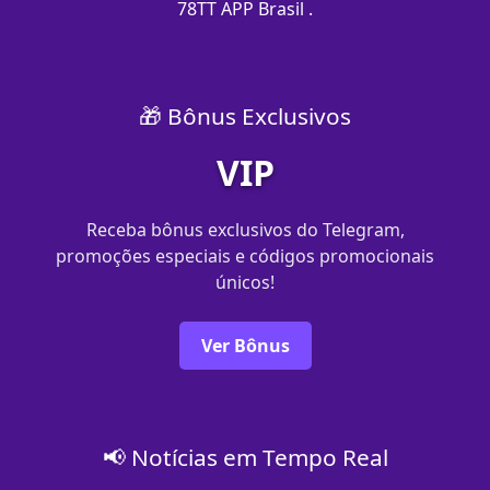
78TT APP Brasil .
🎁 Bônus Exclusivos
VIP
Receba bônus exclusivos do Telegram,
promoções especiais e códigos promocionais
únicos!
Ver Bônus
📢 Notícias em Tempo Real