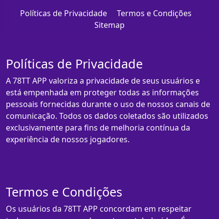
Políticas de Privacidade
Termos e Condições
Sitemap
Políticas de Privacidade
A 78TT APP valoriza a privacidade de seus usuários e
está empenhada em proteger todas as informações
pessoais fornecidas durante o uso de nossos canais de
comunicação. Todos os dados coletados são utilizados
exclusivamente para fins de melhoria contínua da
experiência de nossos jogadores.
Termos e Condições
Os usuários da 78TT APP concordam em respeitar