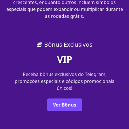
crescentes, enquanto outros incluem símbolos
especiais que podem expandir ou multiplicar durante
as rodadas grátis.
🎁 Bônus Exclusivos
VIP
Receba bônus exclusivos do Telegram,
promoções especiais e códigos promocionais
únicos!
Ver Bônus