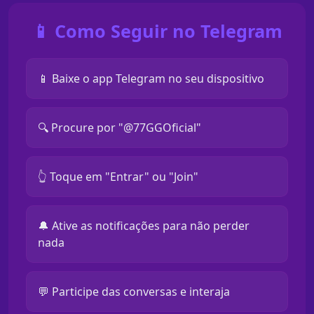
📱 Como Seguir no Telegram
📱 Baixe o app Telegram no seu dispositivo
🔍 Procure por "@77GGOficial"
👆 Toque em "Entrar" ou "Join"
🔔 Ative as notificações para não perder
nada
💬 Participe das conversas e interaja