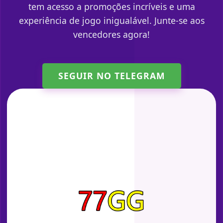
tem acesso a promoções incríveis e uma
experiência de jogo inigualável. Junte-se aos
vencedores agora!
SEGUIR NO TELEGRAM