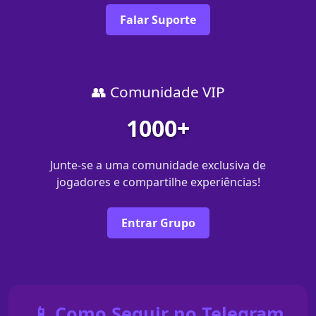
Falar Suporte
👥 Comunidade VIP
1000+
Junte-se a uma comunidade exclusiva de
jogadores e compartilhe experiências!
Entrar Grupo
📱 Como Seguir no Telegram