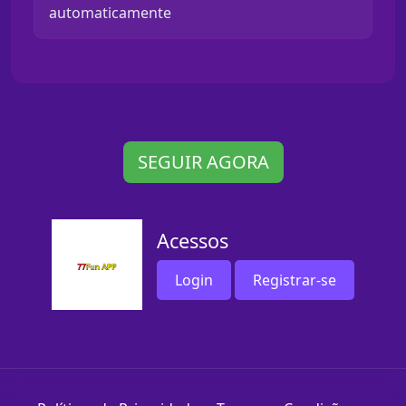
automaticamente
SEGUIR AGORA
Acessos
Login
Registrar-se