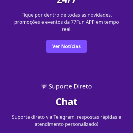
Fique por dentro de todas as novidades,
promoções e eventos da 77Fun APP em tempo
real!
Ver Notícias
💬 Suporte Direto
Chat
Suporte direto via Telegram, respostas rápidas e
atendimento personalizado!