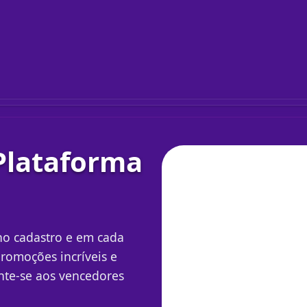
Plataforma
no cadastro e em cada
romoções incríveis e
unte-se aos vencedores