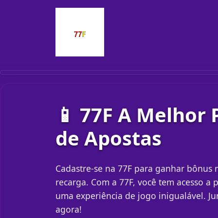
📱 77F A Melhor 
de Apostas
Cadastre-se na 77F para ganhar bônus 
recarga. Com a 77F, você tem acesso a p
uma experiência de jogo inigualável. J
agora!