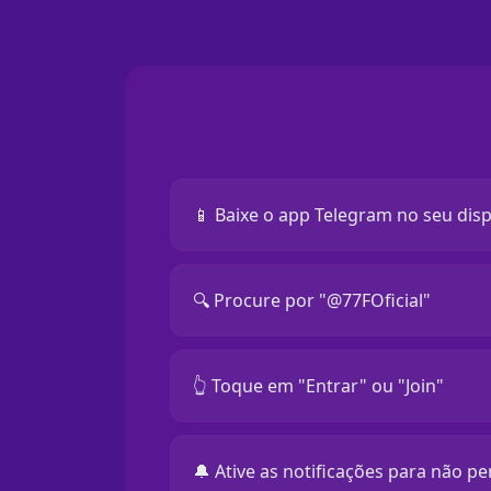
📱 Baixe o app Telegram no seu disp
🔍 Procure por "@77FOficial"
👆 Toque em "Entrar" ou "Join"
🔔 Ative as notificações para não p