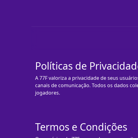
Políticas de Privacida
A 77F valoriza a privacidade de seus usuár
canais de comunicação. Todos os dados cole
jogadores.
Termos e Condições