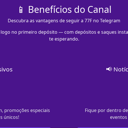
📱 Benefícios do Canal
Descubra as vantagens de seguir a 77F no Telegram
ogo no primeiro depósito — com depósitos e saques instan
te esperando.
sivos
📢 Notí
m, promoções especiais
Fique por dentro d
s únicos!
eventos