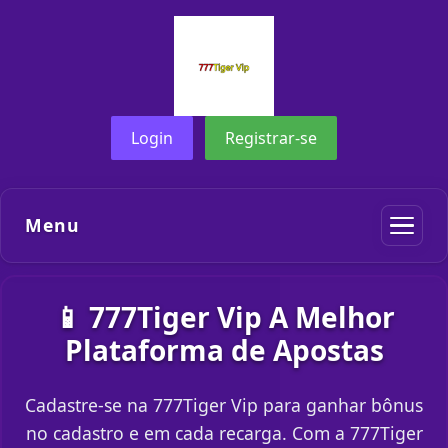
Login
Registrar-se
Menu
📱 777Tiger Vip A Melhor
Plataforma de Apostas
Cadastre-se na 777Tiger Vip para ganhar bônus
no cadastro e em cada recarga. Com a 777Tiger