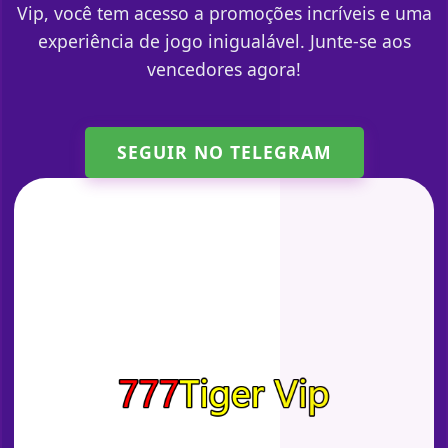
Vip, você tem acesso a promoções incríveis e uma
experiência de jogo inigualável. Junte-se aos
vencedores agora!
SEGUIR NO TELEGRAM