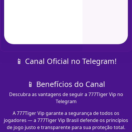
📱 Canal Oficial no Telegram!
📱 Benefícios do Canal
Descubra as vantagens de seguir a 777Tiger Vip no
Telegram
A 777Tiger Vip garante a segurança de todos os
jogadores — a 777Tiger Vip Brasil defende os princípios
de jogo justo e transparente para sua proteção total.