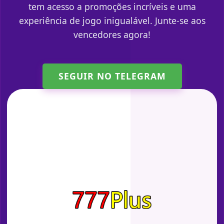
tem acesso a promoções incríveis e uma
experiência de jogo inigualável. Junte-se aos
vencedores agora!
SEGUIR NO TELEGRAM