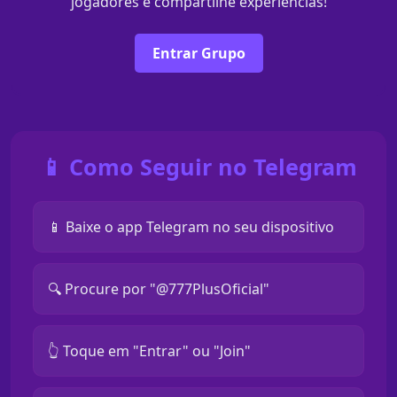
jogadores e compartilhe experiências!
Entrar Grupo
📱 Como Seguir no Telegram
📱 Baixe o app Telegram no seu dispositivo
🔍 Procure por "@777PlusOficial"
👆 Toque em "Entrar" ou "Join"