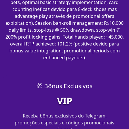
bets, optimal basic strategy implementation, card
counting ineficaz devido para 8-deck shoes mas
advantage play através de promotional offers
exploitation). Session bankroll management: R$10.000
daily limits, stop-loss @ 50% drawdown, stop-win @
200% profit locking gains. Total hands played: ~45.000,
overall RTP achieved: 101.2% (positive devido para
bonus value integration, promotional periods com
enhanced payouts).
🎁 Bônus Exclusivos
VIP
Receba bônus exclusivos do Telegram,
promoções especiais e códigos promocionais