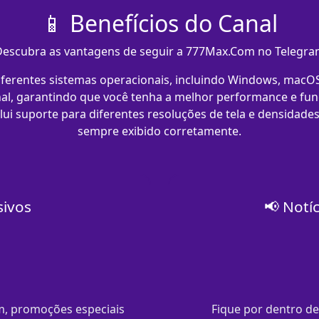
📱 Benefícios do Canal
escubra as vantagens de seguir a 777Max.Com no Telegr
ferentes sistemas operacionais, incluindo Windows, macOS,
al, garantindo que você tenha a melhor performance e func
lui suporte para diferentes resoluções de tela e densidades
sempre exibido corretamente.
sivos
📢 Notí
m, promoções especiais
Fique por dentro d