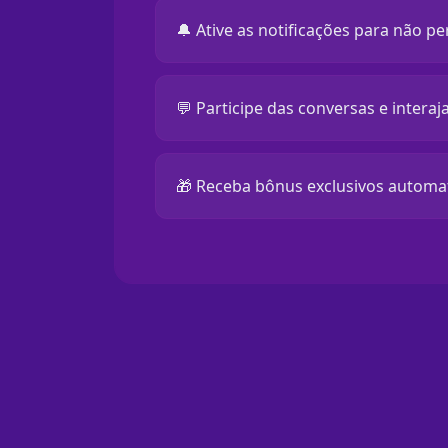
🔔 Ative as notificações para não p
💬 Participe das conversas e interaj
🎁 Receba bônus exclusivos autom