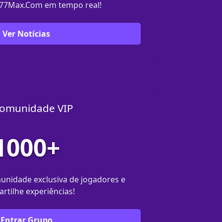
777Max.Com em tempo real!
Ver Notícias
Comunidade VIP
1000+
unidade exclusiva de jogadores e
rtilhe experiências!
Entrar Grupo