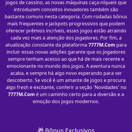
jogos de cassino, as novas máquinas caça-níqueis que
introduzem conceitos inovadores também são
bastante comuns nesta categoria. Com rodadas bônus
mais frequentes e jackpots progressivos que podem
oferecer prêmios incríveis, esses jogos estão atraindo
cada vez mais a atenção dos jogadores. Por fim, a
atualização constante da plataforma
7777M.Com
para
incluir essas novas adições garante que os jogadores
sempre tenham acesso ao que há de mais recente e
emocionante no mundo dos jogos. A aventura nunca
acaba, e sempre há algo novo esperando para ser
descoberto. Se você é um amante de jogos e procura
algo fresh e excitante, conferir a seção 'Novidades' no
7777M.Com
é um caminho certo para a diversão e a
emoção dos jogos modernos.
🎁 Bônus Exclusivos