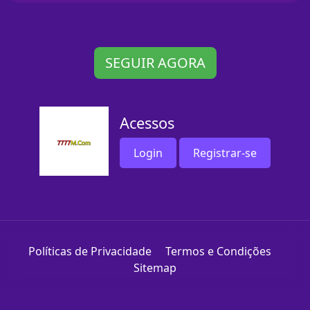
SEGUIR AGORA
Acessos
Login
Registrar-se
Políticas de Privacidade
Termos e Condições
Sitemap