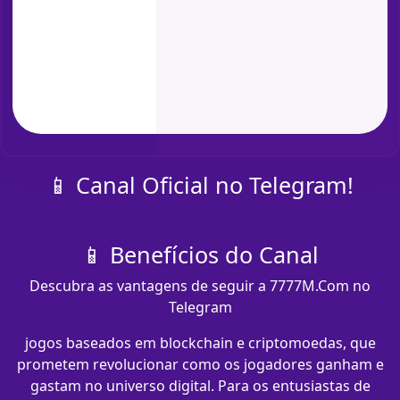
📱 Canal Oficial no Telegram!
📱 Benefícios do Canal
Descubra as vantagens de seguir a 7777M.Com no
Telegram
jogos baseados em blockchain e criptomoedas, que
prometem revolucionar como os jogadores ganham e
gastam no universo digital. Para os entusiastas de