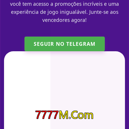
você tem acesso a promoções incríveis e uma
experiência de jogo inigualável. Junte-se aos
vencedores agora!
SEGUIR NO TELEGRAM