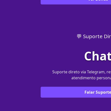
💬 Suporte Di
Cha
Suporte direto via Telegram, r
atendimento persona
Falar Suport