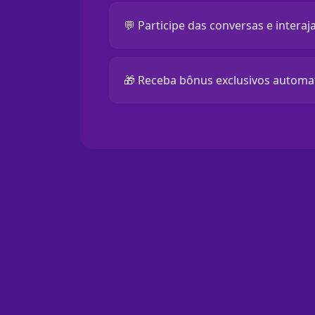
💬 Participe das conversas e interaj
🎁 Receba bônus exclusivos autom