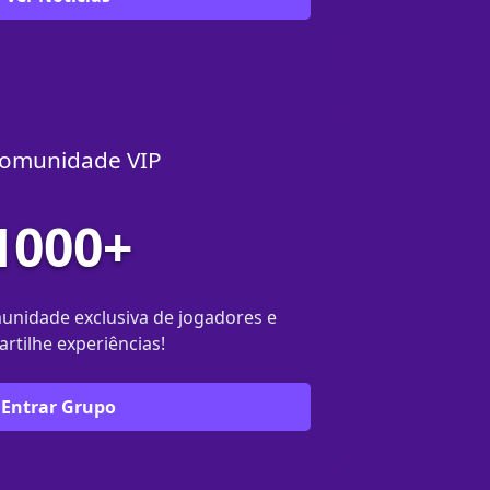
Comunidade VIP
1000+
unidade exclusiva de jogadores e
rtilhe experiências!
Entrar Grupo