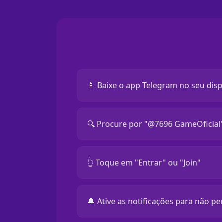
📱 Baixe o app Telegram no seu disp
🔍 Procure por "@7696 GameOficial
👆 Toque em "Entrar" ou "Join"
🔔 Ative as notificações para não p