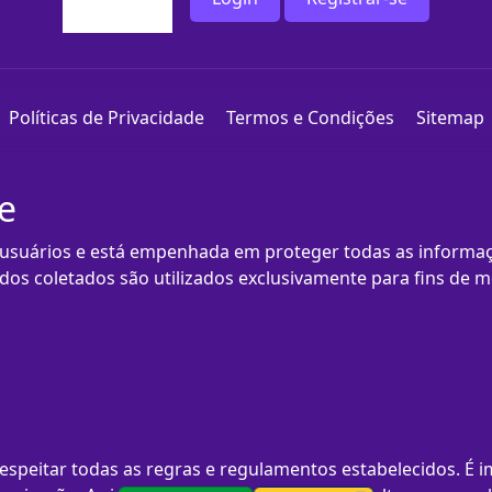
Políticas de Privacidade
Termos e Condições
Sitemap
de
s usuários e está empenhada em proteger todas as informaç
os coletados são utilizados exclusivamente para fins de m
peitar todas as regras e regulamentos estabelecidos. É i