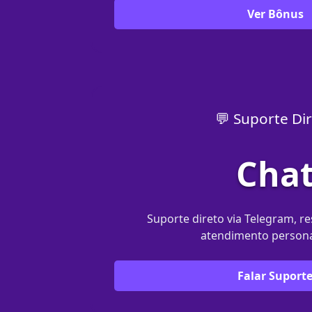
Ver Bônus
💬 Suporte Di
Cha
Suporte direto via Telegram, r
atendimento persona
Falar Suport