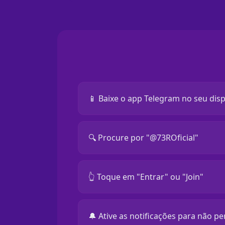
📱 Baixe o app Telegram no seu disp
🔍 Procure por "@73ROficial"
👆 Toque em "Entrar" ou "Join"
🔔 Ative as notificações para não p