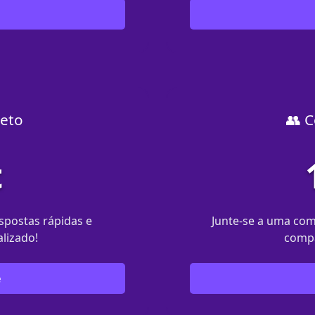
reto
👥 
t
espostas rápidas e
Junte-se a uma com
lizado!
compa
e