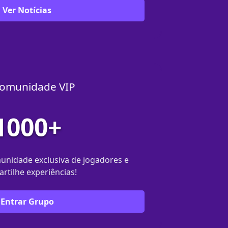
Ver Notícias
Comunidade VIP
1000+
unidade exclusiva de jogadores e
rtilhe experiências!
Entrar Grupo