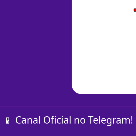
📱 Canal Oficial no Telegram!