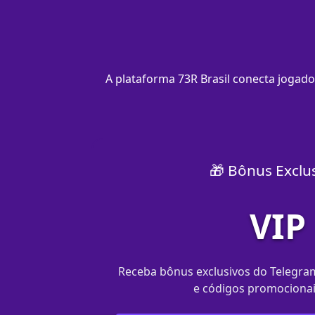
A plataforma 73R Brasil conecta jogad
🎁 Bônus Exclu
VIP
Receba bônus exclusivos do Telegra
e códigos promocionai