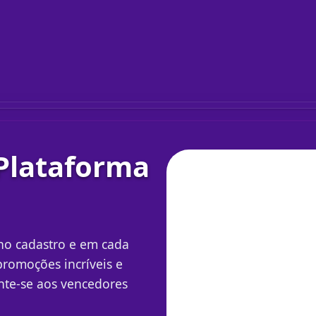
 Plataforma
no cadastro e em cada
promoções incríveis e
unte-se aos vencedores