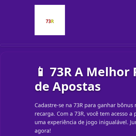
📱 73R A Melhor
de Apostas
Cadastre-se na 73R para ganhar bônus 
recarga. Com a 73R, você tem acesso a 
uma experiência de jogo inigualável. J
agora!