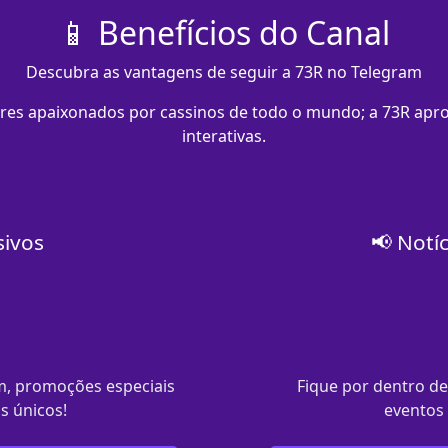
📱 Benefícios do Canal
Descubra as vantagens de seguir a 73R no Telegram
ores apaixonados por cassinos de todo o mundo; a 73R apr
interativas.
sivos
📢 Notí
m, promoções especiais
Fique por dentro d
s únicos!
eventos