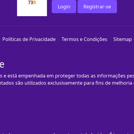
Login
Registrar-se
Políticas de Privacidade
Termos e Condições
Sitemap
de
ios e está empenhada em proteger todas as informações pe
tados são utilizados exclusivamente para fins de melhoria