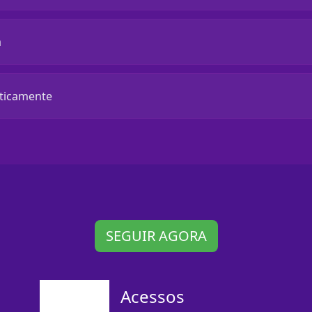
a
aticamente
SEGUIR AGORA
Acessos