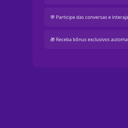
💬 Participe das conversas e interaj
🎁 Receba bônus exclusivos autom