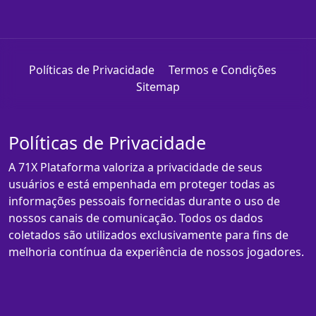
Políticas de Privacidade
Termos e Condições
Sitemap
Políticas de Privacidade
A 71X Plataforma valoriza a privacidade de seus
usuários e está empenhada em proteger todas as
informações pessoais fornecidas durante o uso de
nossos canais de comunicação. Todos os dados
coletados são utilizados exclusivamente para fins de
melhoria contínua da experiência de nossos jogadores.