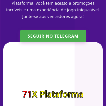
Plataforma, você tem acesso a promoções
incríveis e uma experiência de jogo inigualável.
Junte-se aos vencedores agora!
SEGUIR NO TELEGRAM