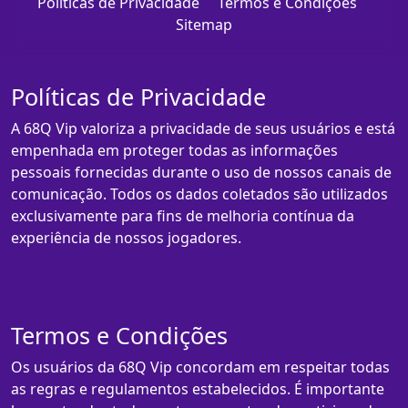
Políticas de Privacidade
Termos e Condições
Sitemap
Políticas de Privacidade
A 68Q Vip valoriza a privacidade de seus usuários e está
empenhada em proteger todas as informações
pessoais fornecidas durante o uso de nossos canais de
comunicação. Todos os dados coletados são utilizados
exclusivamente para fins de melhoria contínua da
experiência de nossos jogadores.
Termos e Condições
Os usuários da 68Q Vip concordam em respeitar todas
as regras e regulamentos estabelecidos. É importante