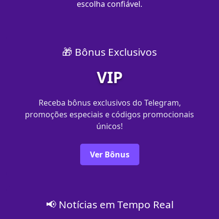
escolha confiável.
🎁 Bônus Exclusivos
VIP
Receba bônus exclusivos do Telegram,
promoções especiais e códigos promocionais
únicos!
Ver Bônus
📢 Notícias em Tempo Real