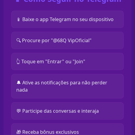
📱 Baixe o app Telegram no seu dispositivo
🔍 Procure por "@68Q VipOficial"
👆 Toque em "Entrar" ou "Join"
🔔 Ative as notificações para não perder
nada
💬 Participe das conversas e interaja
🎁 Receba bônus exclusivos