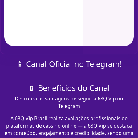
📱 Canal Oficial no Telegram!
📱 Benefícios do Canal
Descubra as vantagens de seguir a 68Q Vip no
Telegram
A 68Q Vip Brasil realiza avaliações profissionais de
plataformas de cassino online — a 68Q Vip se destaca
em conteúdo, engajamento e credibilidade, sendo uma