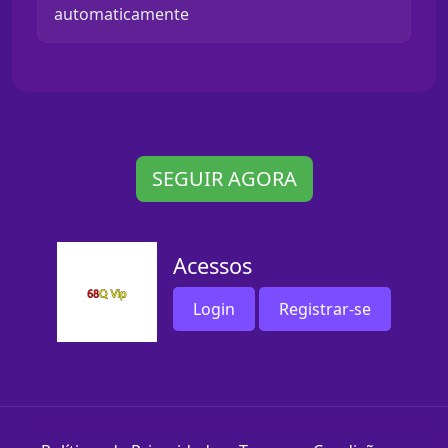
automaticamente
SEGUIR AGORA
Acessos
Login
Registrar-se