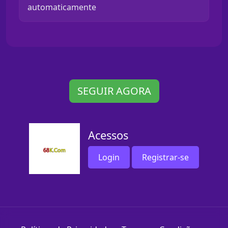
automaticamente
SEGUIR AGORA
Acessos
Login
Registrar-se