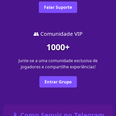
Falar Suporte
👥 Comunidade VIP
1000+
Junte-se a uma comunidade exclusiva de
jogadores e compartilhe experiências!
Entrar Grupo
📱 Como Seguir no Telegram