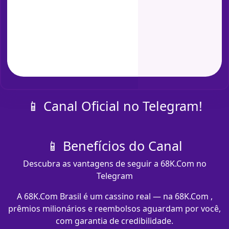
📱 Canal Oficial no Telegram!
📱 Benefícios do Canal
Descubra as vantagens de seguir a 68K.Com no
Telegram
A 68K.Com Brasil é um cassino real — na 68K.Com ,
prêmios milionários e reembolsos aguardam por você,
com garantia de credibilidade.