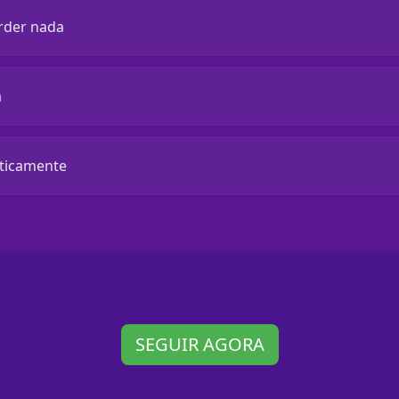
erder nada
a
aticamente
SEGUIR AGORA