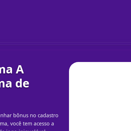
ma A
ma de
anhar bônus no cadastro
rma, você tem acesso a