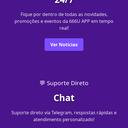
Fique por dentro de todas as novidades,
promoções e eventos da 666U APP em tempo
real!
Ver Notícias
💬 Suporte Direto
Chat
Suporte direto via Telegram, respostas rápidas e
atendimento personalizado!