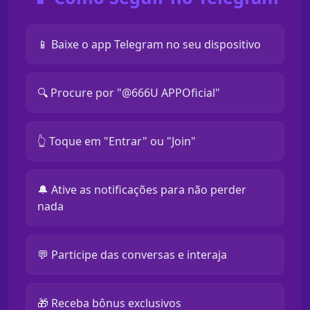
📱 Baixe o app Telegram no seu dispositivo
🔍 Procure por "@666U APPOficial"
👆 Toque em "Entrar" ou "Join"
🔔 Ative as notificações para não perder
nada
💬 Participe das conversas e interaja
🎁 Receba bônus exclusivos