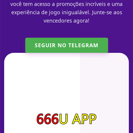
você tem acesso a promoções incríveis e uma
experiência de jogo inigualável. Junte-se aos
vencedores agora!
SEGUIR NO TELEGRAM