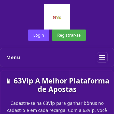
Login
Registrar-se
Menu
📱 63Vip A Melhor Plataforma
de Apostas
Cadastre-se na 63Vip para ganhar bônus no
cadastro e em cada recarga. Com a 63Vip, você