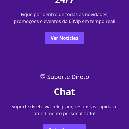
Fique por dentro de todas as novidades,
promoções e eventos da 63Vip em tempo real!
Ver Notícias
💬 Suporte Direto
Chat
Suporte direto via Telegram, respostas rápidas e
atendimento personalizado!