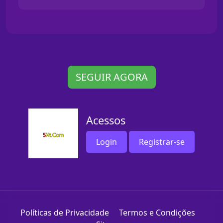
SEGUIR AGORA
Acessos
Login
Registrar-se
Políticas de Privacidade
Termos e Condições