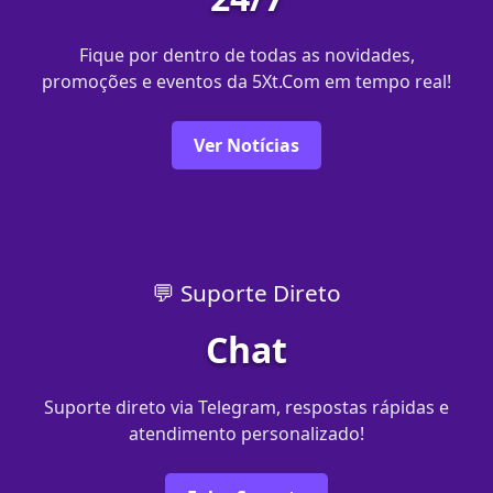
Fique por dentro de todas as novidades,
promoções e eventos da 5Xt.Com em tempo real!
Ver Notícias
💬 Suporte Direto
Chat
Suporte direto via Telegram, respostas rápidas e
atendimento personalizado!