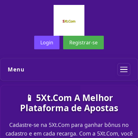
Login
Registrar-se
Menu
📱 5Xt.Com A Melhor
Plataforma de Apostas
Cadastre-se na 5Xt.Com para ganhar bônus no
cadastro e em cada recarga. Com a 5Xt.Com, você