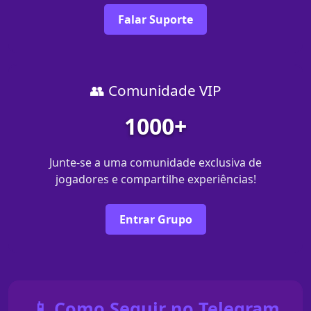
Falar Suporte
👥 Comunidade VIP
1000+
Junte-se a uma comunidade exclusiva de
jogadores e compartilhe experiências!
Entrar Grupo
📱 Como Seguir no Telegram