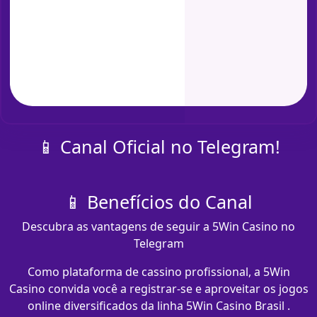
📱 Canal Oficial no Telegram!
📱 Benefícios do Canal
Descubra as vantagens de seguir a 5Win Casino no
Telegram
Como plataforma de cassino profissional, a 5Win
Casino convida você a registrar-se e aproveitar os jogos
online diversificados da linha 5Win Casino Brasil .