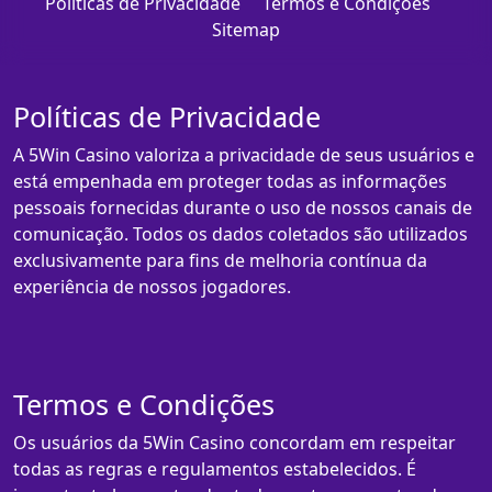
Políticas de Privacidade
Termos e Condições
Sitemap
Políticas de Privacidade
A 5Win Casino valoriza a privacidade de seus usuários e
está empenhada em proteger todas as informações
pessoais fornecidas durante o uso de nossos canais de
comunicação. Todos os dados coletados são utilizados
exclusivamente para fins de melhoria contínua da
experiência de nossos jogadores.
Termos e Condições
Os usuários da 5Win Casino concordam em respeitar
todas as regras e regulamentos estabelecidos. É