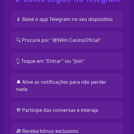
📱 Baixe o app Telegram no seu dispositivo
🔍 Procure por "@5Win CasinoOficial"
👆 Toque em "Entrar" ou "Join"
🔔 Ative as notificações para não perder
nada
💬 Participe das conversas e interaja
🎁 Receba bônus exclusivos