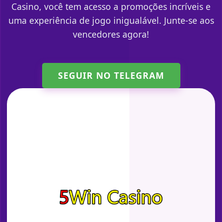
Casino, você tem acesso a promoções incríveis e
uma experiência de jogo inigualável. Junte-se aos
vencedores agora!
SEGUIR NO TELEGRAM