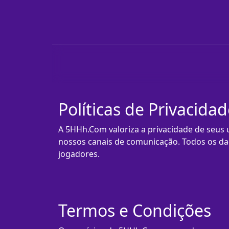
Políticas de Privacida
A 5HHh.Com valoriza a privacidade de seus
nossos canais de comunicação. Todos os dad
jogadores.
Termos e Condições