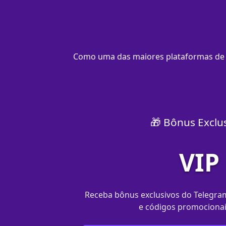
Como uma das maiores plataformas de c
🎁 Bônus Exclu
VIP
Receba bônus exclusivos do Telegra
e códigos promocionai