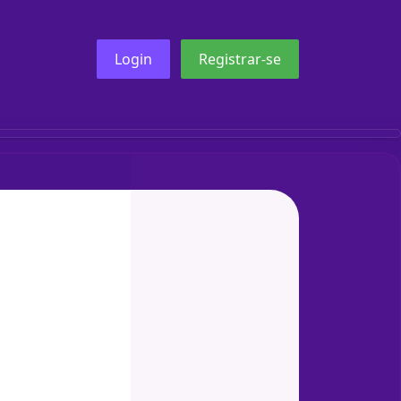
Login
Registrar-se