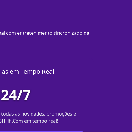
m
bal com entretenimento sincronizado da
cias em Tempo Real
24/7
e todas as novidades, promoções e
 5HHh.Com em tempo real!