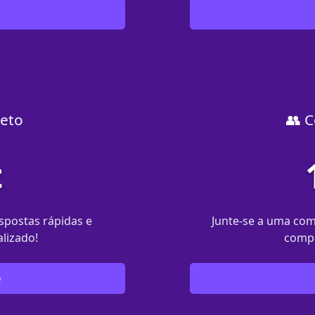
reto
👥 
t
espostas rápidas e
Junte-se a uma com
lizado!
compa
e