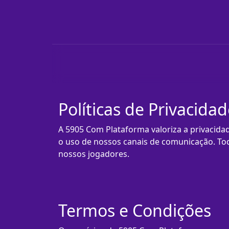
Políticas de Privacida
A 5905 Com Plataforma valoriza a privacid
o uso de nossos canais de comunicação. Tod
nossos jogadores.
Termos e Condições