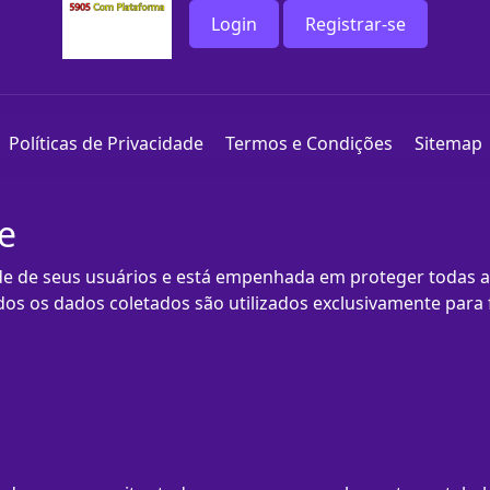
Login
Registrar-se
Políticas de Privacidade
Termos e Condições
Sitemap
de
ade de seus usuários e está empenhada em proteger todas 
os os dados coletados são utilizados exclusivamente para 