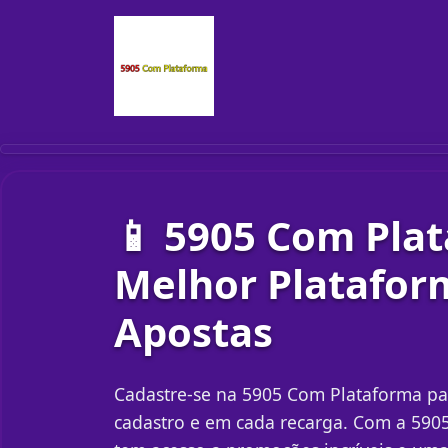
📱 5905 Com Pla
Melhor Platafor
Apostas
Cadastre-se na 5905 Com Plataforma p
cadastro e em cada recarga. Com a 590