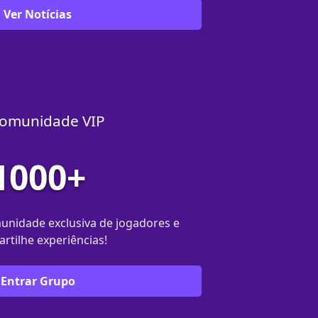
Ver Notícias
Comunidade VIP
1000+
unidade exclusiva de jogadores e
rtilhe experiências!
Entrar Grupo