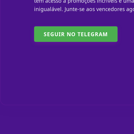
tem acesso a promoções incríveis e uma
inigualável. Junte-se aos vencedores ag
SEGUIR NO TELEGRAM