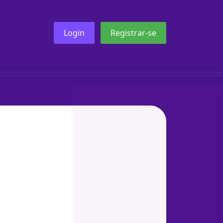
Login
Registrar-se