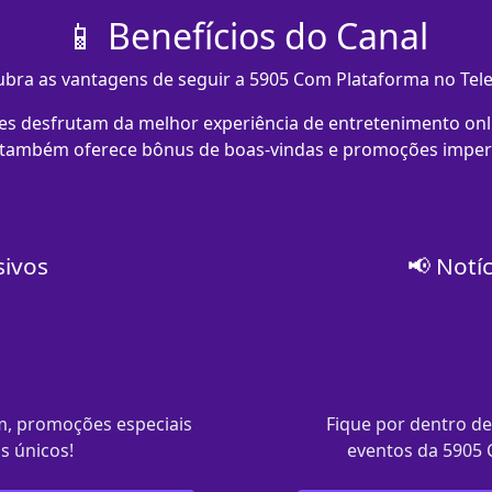
📱 Benefícios do Canal
bra as vantagens de seguir a 5905 Com Plataforma no Te
es desfrutam da melhor experiência de entretenimento on
l também oferece bônus de boas-vindas e promoções imperd
sivos
📢 Notí
m, promoções especiais
Fique por dentro d
s únicos!
eventos da 5905 