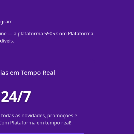
legram
line — a plataforma 5905 Com Plataforma
íveis.
cias em Tempo Real
24/7
e todas as novidades, promoções e
Com Plataforma em tempo real!