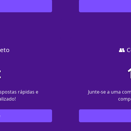
reto
👥 
t
espostas rápidas e
Junte-se a uma com
lizado!
compa
e