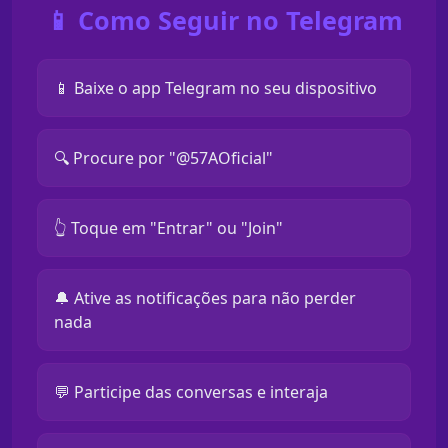
📱 Como Seguir no Telegram
📱 Baixe o app Telegram no seu dispositivo
🔍 Procure por "@57AOficial"
👆 Toque em "Entrar" ou "Join"
🔔 Ative as notificações para não perder
nada
💬 Participe das conversas e interaja