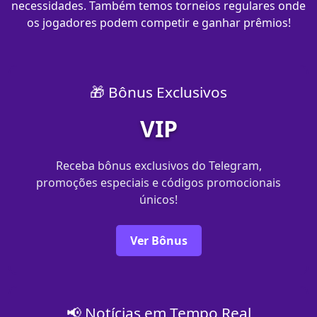
necessidades. Também temos torneios regulares onde
os jogadores podem competir e ganhar prêmios!
🎁 Bônus Exclusivos
VIP
Receba bônus exclusivos do Telegram,
promoções especiais e códigos promocionais
únicos!
Ver Bônus
📢 Notícias em Tempo Real