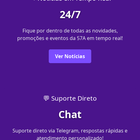
24/7
Fique por dentro de todas as novidades,
promoções e eventos da 57A em tempo real!
Ver Notícias
💬 Suporte Direto
Chat
Suporte direto via Telegram, respostas rápidas e
atendimento personalizado!