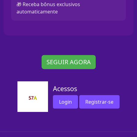
🎁 Receba bônus exclusivos
automaticamente
SEGUIR AGORA
Acessos
Login
Registrar-se