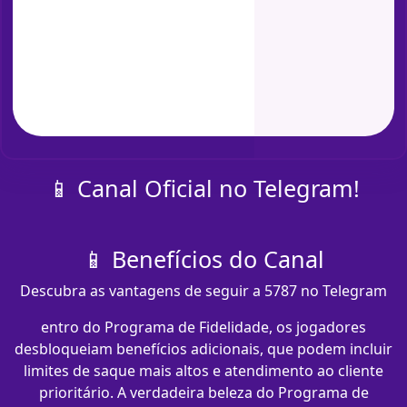
📱 Canal Oficial no Telegram!
📱 Benefícios do Canal
Descubra as vantagens de seguir a 5787 no Telegram
entro do Programa de Fidelidade, os jogadores
desbloqueiam benefícios adicionais, que podem incluir
limites de saque mais altos e atendimento ao cliente
prioritário. A verdadeira beleza do Programa de