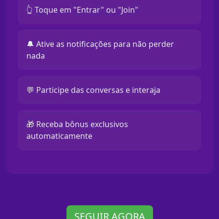
👆 Toque em "Entrar" ou "Join"
🔔 Ative as notificações para não perder
nada
💬 Participe das conversas e interaja
🎁 Receba bônus exclusivos
automaticamente
SEGUIR AGORA