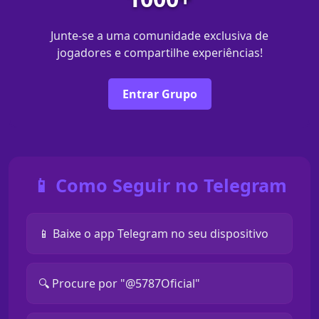
Junte-se a uma comunidade exclusiva de
jogadores e compartilhe experiências!
Entrar Grupo
📱 Como Seguir no Telegram
📱 Baixe o app Telegram no seu dispositivo
🔍 Procure por "@5787Oficial"