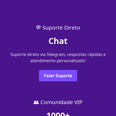
💬 Suporte Direto
Chat
Suporte direto via Telegram, respostas rápidas e
atendimento personalizado!
Falar Suporte
👥 Comunidade VIP
1000+