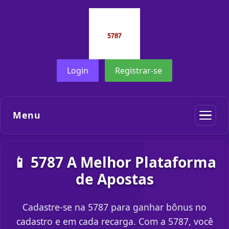
Login
Registrar-se
Menu
📱 5787 A Melhor Plataforma
de Apostas
Cadastre-se na 5787 para ganhar bônus no
cadastro e em cada recarga. Com a 5787, você