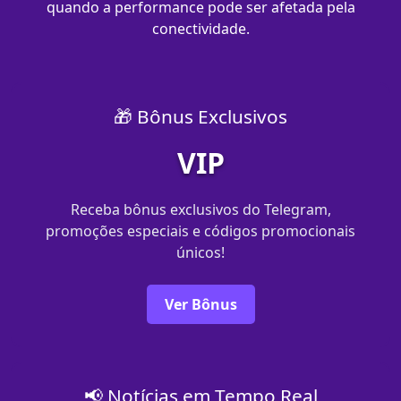
quando a performance pode ser afetada pela
conectividade.
🎁 Bônus Exclusivos
VIP
Receba bônus exclusivos do Telegram,
promoções especiais e códigos promocionais
únicos!
Ver Bônus
📢 Notícias em Tempo Real