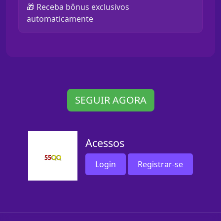
🎁 Receba bônus exclusivos
automaticamente
SEGUIR AGORA
Acessos
Login
Registrar-se