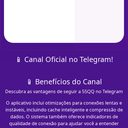
📱 Canal Oficial no Telegram!
📱 Benefícios do Canal
Descubra as vantagens de seguir a 55QQ no Telegram
O aplicativo inclui otimizações para conexões lentas e
instáveis, incluindo cache inteligente e compressão de
dados. O sistema também oferece indicadores de
qualidade de conexão para ajudar você a entender