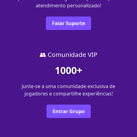
atendimento personalizado!
Falar Suporte
👥 Comunidade VIP
1000+
Junte-se a uma comunidade exclusiva de
jogadores e compartilhe experiências!
Entrar Grupo