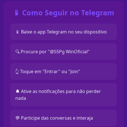
📱 Como Seguir no Telegram
📱 Baixe o app Telegram no seu dispositivo
🔍 Procure por "@55Pg WinOficial"
👆 Toque em "Entrar" ou "Join"
🔔 Ative as notificações para não perder
nada
💬 Participe das conversas e interaja