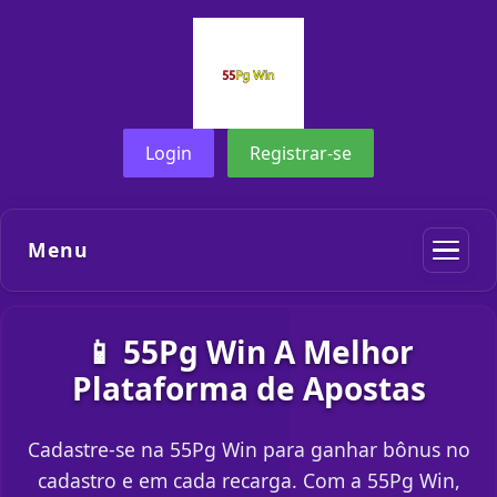
Login
Registrar-se
Menu
📱 55Pg Win A Melhor
Plataforma de Apostas
Cadastre-se na 55Pg Win para ganhar bônus no
cadastro e em cada recarga. Com a 55Pg Win,