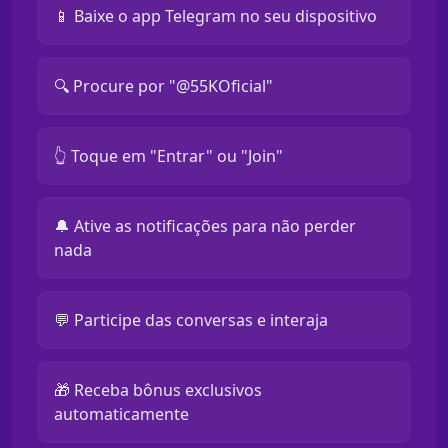
📱 Baixe o app Telegram no seu dispositivo
🔍 Procure por "@55KOficial"
👆 Toque em "Entrar" ou "Join"
🔔 Ative as notificações para não perder
nada
💬 Participe das conversas e interaja
🎁 Receba bônus exclusivos
automaticamente