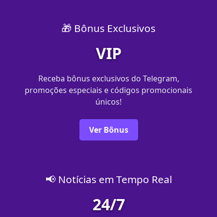
🎁 Bônus Exclusivos
VIP
Receba bônus exclusivos do Telegram,
promoções especiais e códigos promocionais
únicos!
Ver Bônus
📢 Notícias em Tempo Real
24/7