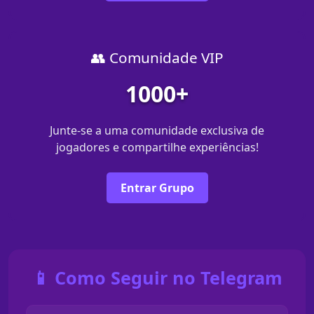
👥 Comunidade VIP
1000+
Junte-se a uma comunidade exclusiva de
jogadores e compartilhe experiências!
Entrar Grupo
📱 Como Seguir no Telegram