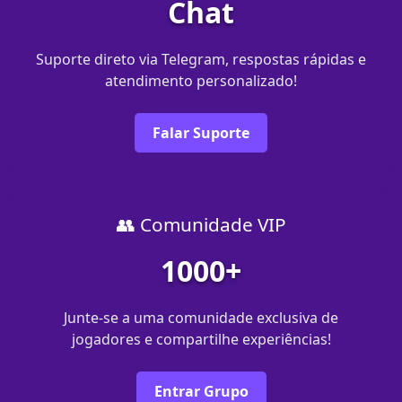
Chat
Suporte direto via Telegram, respostas rápidas e
atendimento personalizado!
Falar Suporte
👥 Comunidade VIP
1000+
Junte-se a uma comunidade exclusiva de
jogadores e compartilhe experiências!
Entrar Grupo