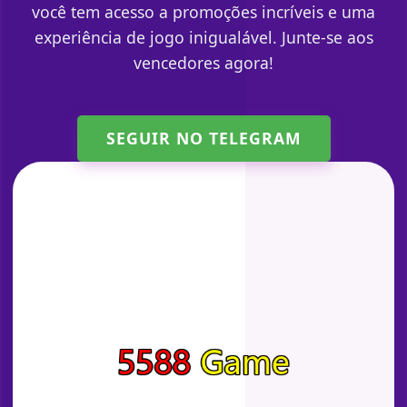
você tem acesso a promoções incríveis e uma
experiência de jogo inigualável. Junte-se aos
vencedores agora!
SEGUIR NO TELEGRAM