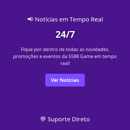
📢 Notícias em Tempo Real
24/7
Fique por dentro de todas as novidades,
promoções e eventos da 5588 Game em tempo
real!
Ver Notícias
💬 Suporte Direto