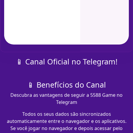
📱 Canal Oficial no Telegram!
📱 Benefícios do Canal
Descubra as vantagens de seguir a 5588 Game no
Telegram
Todos os seus dados são sincronizados
automaticamente entre o navegador e os aplicativos.
Se você jogar no navegador e depois acessar pelo