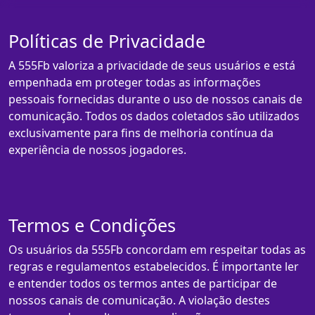
Políticas de Privacidade
A 555Fb valoriza a privacidade de seus usuários e está
empenhada em proteger todas as informações
pessoais fornecidas durante o uso de nossos canais de
comunicação. Todos os dados coletados são utilizados
exclusivamente para fins de melhoria contínua da
experiência de nossos jogadores.
Termos e Condições
Os usuários da 555Fb concordam em respeitar todas as
regras e regulamentos estabelecidos. É importante ler
e entender todos os termos antes de participar de
nossos canais de comunicação. A violação destes