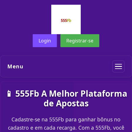
Login
Registrar-se
Menu
📱 555Fb A Melhor Plataforma
de Apostas
Cadastre-se na 555Fb para ganhar bônus no
cadastro e em cada recarga. Com a 555Fb, você