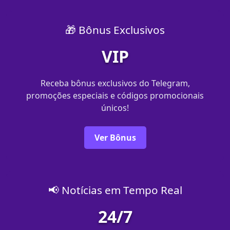
🎁 Bônus Exclusivos
VIP
Receba bônus exclusivos do Telegram,
promoções especiais e códigos promocionais
únicos!
Ver Bônus
📢 Notícias em Tempo Real
24/7