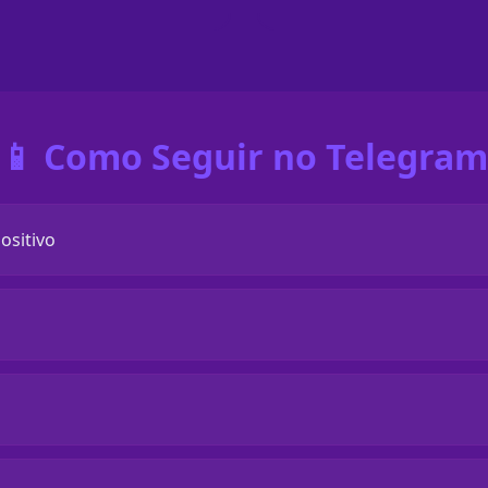
📱 Como Seguir no Telegram
ositivo