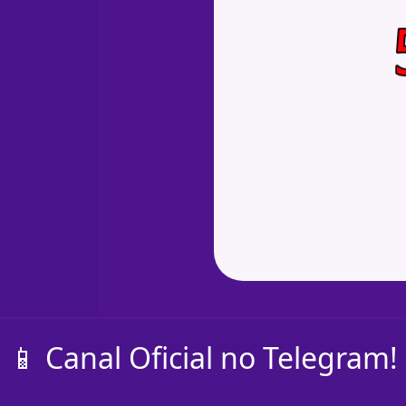
📱 Canal Oficial no Telegram!