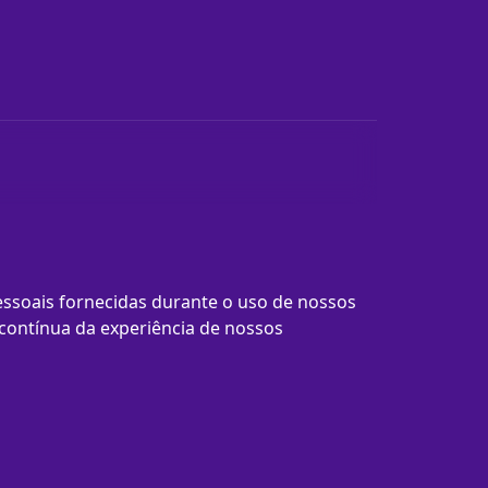
essoais fornecidas durante o uso de nossos
 contínua da experiência de nossos