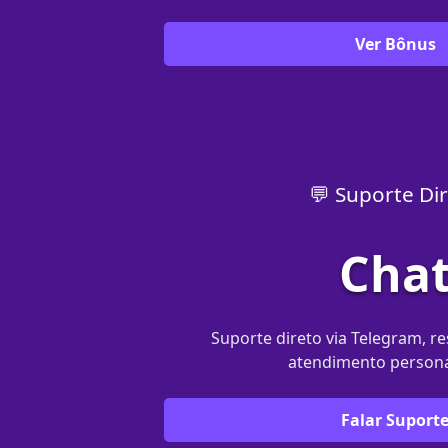
Ver Bônus
💬 Suporte Di
Cha
Suporte direto via Telegram, r
atendimento persona
Falar Suport