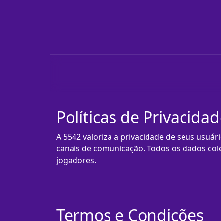
Políticas de Privacida
A 5542 valoriza a privacidade de seus usuá
canais de comunicação. Todos os dados cole
jogadores.
Termos e Condições