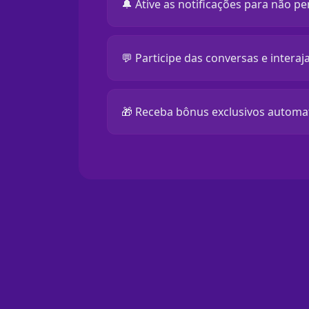
🔔 Ative as notificações para não p
💬 Participe das conversas e interaj
🎁 Receba bônus exclusivos autom