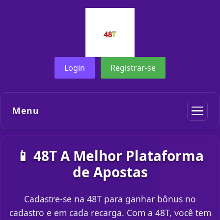
Login
Registrar-se
Menu
📱 48T A Melhor Plataforma
de Apostas
Cadastre-se na 48T para ganhar bônus no
cadastro e em cada recarga. Com a 48T, você tem