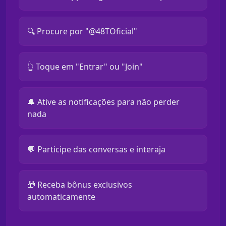
🔍 Procure por "@48TOficial"
👆 Toque em "Entrar" ou "Join"
🔔 Ative as notificações para não perder
nada
💬 Participe das conversas e interaja
🎁 Receba bônus exclusivos
automaticamente