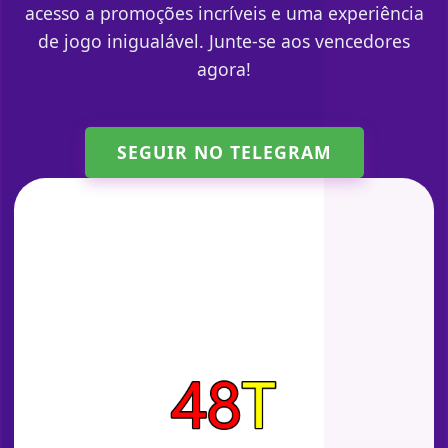
acesso a promoções incríveis e uma experiência
de jogo inigualável. Junte-se aos vencedores
agora!
SEGUIR NO TELEGRAM