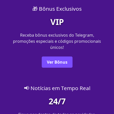
🎁 Bônus Exclusivos
VIP
Receba bônus exclusivos do Telegram,
promoções especiais e códigos promocionais
únicos!
Ver Bônus
📢 Notícias em Tempo Real
24/7