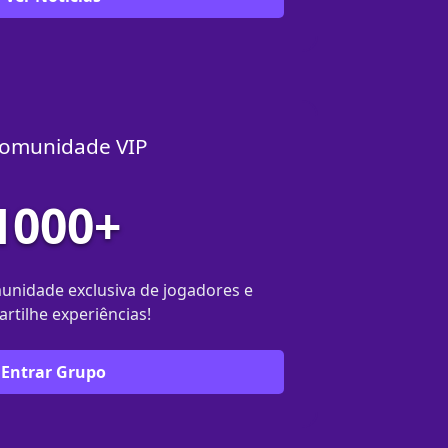
Comunidade VIP
1000+
unidade exclusiva de jogadores e
rtilhe experiências!
Entrar Grupo