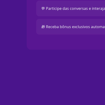
💬 Participe das conversas e interaj
🎁 Receba bônus exclusivos autom