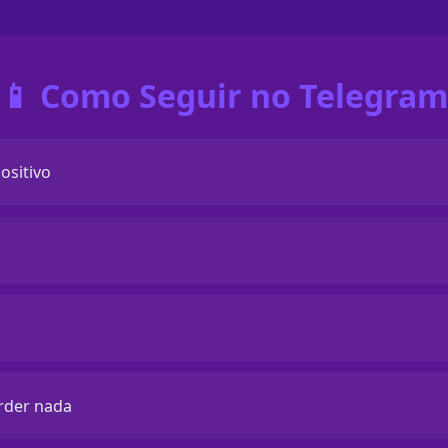
📱 Como Seguir no Telegram
ositivo
erder nada