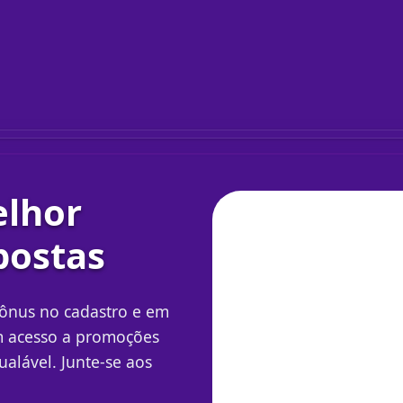
elhor
postas
ônus no cadastro e em
m acesso a promoções
ualável. Junte-se aos