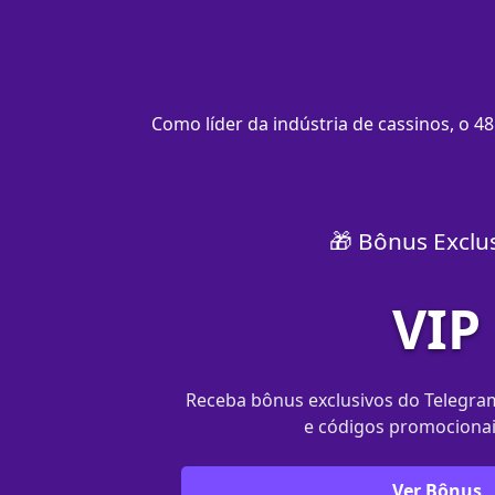
Como líder da indústria de cassinos, o 4
🎁 Bônus Exclu
VIP
Receba bônus exclusivos do Telegra
e códigos promocionai
Ver Bônus