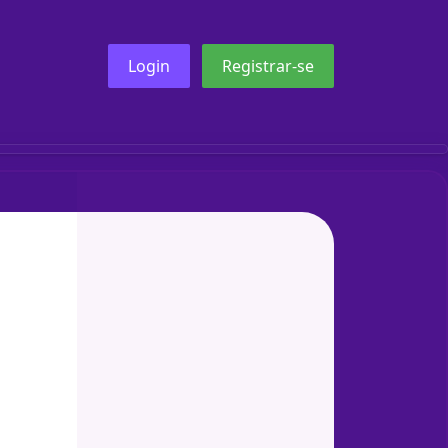
Login
Registrar-se