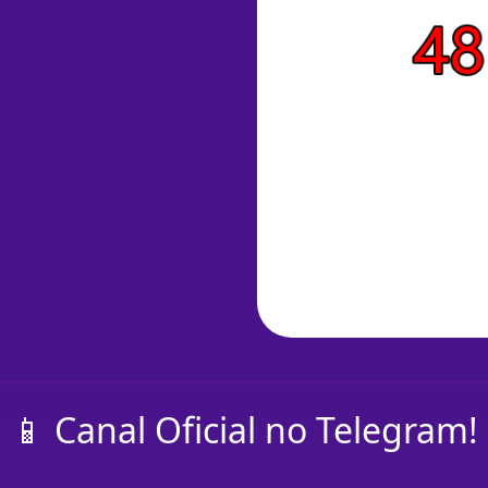
📱 Canal Oficial no Telegram!