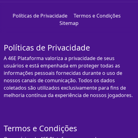
Políticas de Privacidade
Termos e Condições
Sitemap
Políticas de Privacidade
A 46E Plataforma valoriza a privacidade de seus
usuários e está empenhada em proteger todas as
informações pessoais fornecidas durante o uso de
nossos canais de comunicação. Todos os dados
coletados são utilizados exclusivamente para fins de
melhoria contínua da experiência de nossos jogadores.
Termos e Condições