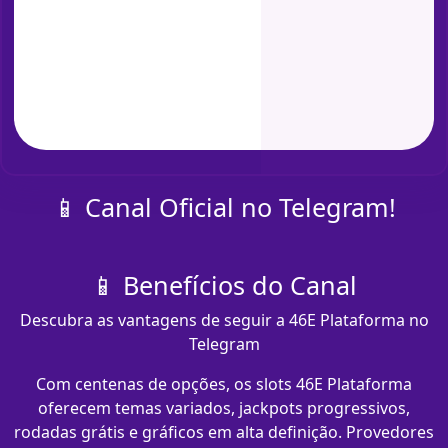
📱 Canal Oficial no Telegram!
📱 Benefícios do Canal
Descubra as vantagens de seguir a 46E Plataforma no
Telegram
Com centenas de opções, os slots 46E Plataforma
oferecem temas variados, jackpots progressivos,
rodadas grátis e gráficos em alta definição. Provedores