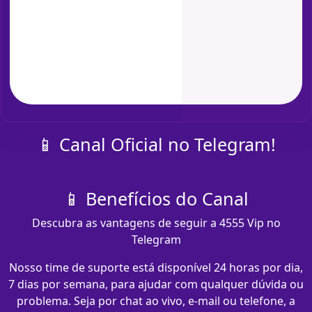
📱 Canal Oficial no Telegram!
📱 Benefícios do Canal
Descubra as vantagens de seguir a 4555 Vip no
Telegram
Nosso time de suporte está disponível 24 horas por dia,
7 dias por semana, para ajudar com qualquer dúvida ou
problema. Seja por chat ao vivo, e-mail ou telefone, a