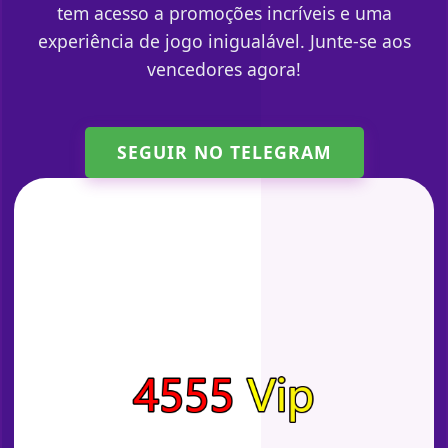
tem acesso a promoções incríveis e uma
experiência de jogo inigualável. Junte-se aos
vencedores agora!
SEGUIR NO TELEGRAM