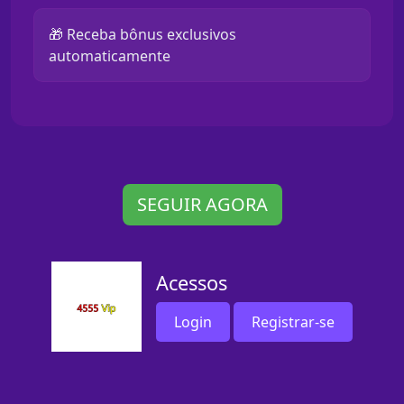
🎁 Receba bônus exclusivos
automaticamente
SEGUIR AGORA
Acessos
Login
Registrar-se