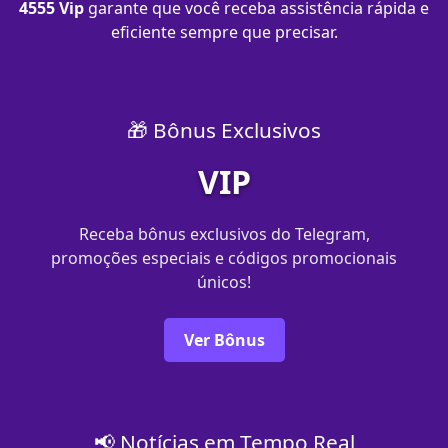
4555 Vip
garante que você receba assistência rápida e
eficiente sempre que precisar.
🎁 Bônus Exclusivos
VIP
Receba bônus exclusivos do Telegram,
promoções especiais e códigos promocionais
únicos!
Ver Bônus
📢 Notícias em Tempo Real