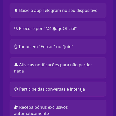
📱 Baixe o app Telegram no seu dispositivo
🔍 Procure por "@40JogoOficial"
👆 Toque em "Entrar" ou "Join"
🔔 Ative as notificações para não perder
nada
💬 Participe das conversas e interaja
🎁 Receba bônus exclusivos
automaticamente