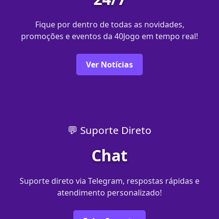
Fique por dentro de todas as novidades,
promoções e eventos da 40Jogo em tempo real!
Ver Notícias
💬 Suporte Direto
Chat
Suporte direto via Telegram, respostas rápidas e
atendimento personalizado!