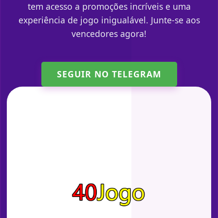
tem acesso a promoções incríveis e uma
experiência de jogo inigualável. Junte-se aos
vencedores agora!
SEGUIR NO TELEGRAM