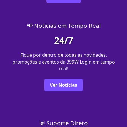
📢 Notícias em Tempo Real
24/7
Fique por dentro de todas as novidades,
promoções e eventos da 399W Login em tempo
real!
Ver Notícias
💬 Suporte Direto