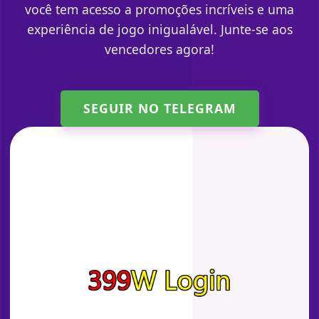
você tem acesso a promoções incríveis e uma
experiência de jogo inigualável. Junte-se aos
vencedores agora!
SEGUIR NO TELEGRAM