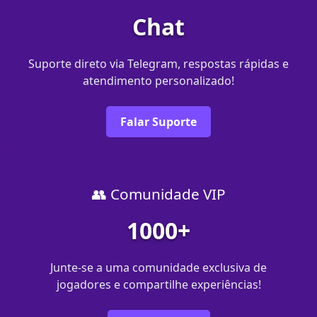
Chat
Suporte direto via Telegram, respostas rápidas e
atendimento personalizado!
Falar Suporte
👥 Comunidade VIP
1000+
Junte-se a uma comunidade exclusiva de
jogadores e compartilhe experiências!