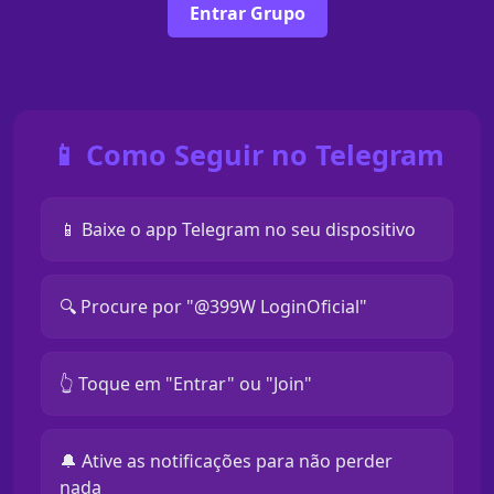
Entrar Grupo
📱 Como Seguir no Telegram
📱 Baixe o app Telegram no seu dispositivo
🔍 Procure por "@399W LoginOficial"
👆 Toque em "Entrar" ou "Join"
🔔 Ative as notificações para não perder
nada