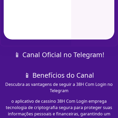
📱 Canal Oficial no Telegram!
📱 Benefícios do Canal
Descubra as vantagens de seguir a 38H Com Login no
Telegram
o aplicativo de cassino 38H Com Login emprega
tecnologia de criptografia segura para proteger suas
informações pessoais e financeiras, garantindo um