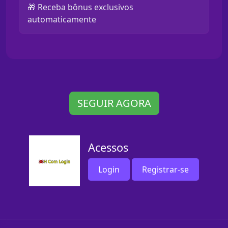
🎁 Receba bônus exclusivos
automaticamente
SEGUIR AGORA
Acessos
Login
Registrar-se