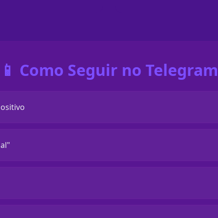
📱 Como Seguir no Telegram
ositivo
al"