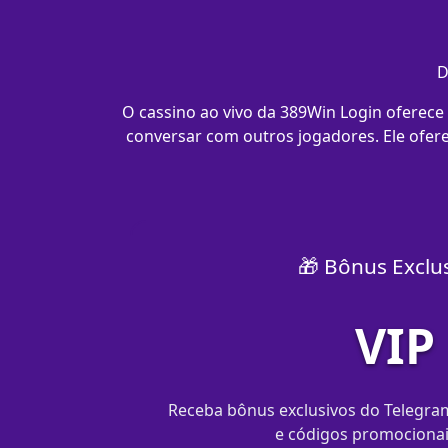
D
O cassino ao vivo da 389Win Login oferece 
conversar com outros jogadores. Ele ofere
🎁 Bônus Exclu
VIP
Receba bônus exclusivos do Telegra
e códigos promocionai