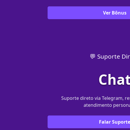
Ver Bônus
💬 Suporte Di
Cha
Suporte direto via Telegram, r
atendimento persona
Falar Suport