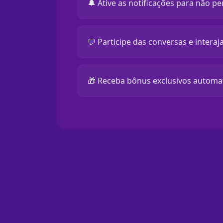
🔔 Ative as notificações para não p
💬 Participe das conversas e interaj
🎁 Receba bônus exclusivos autom