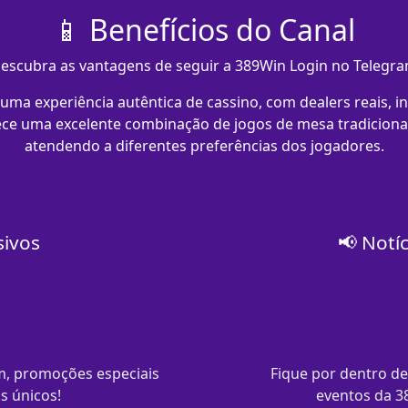
📱 Benefícios do Canal
escubra as vantagens de seguir a 389Win Login no Telegr
uma experiência autêntica de cassino, com dealers reais, i
ce uma excelente combinação de jogos de mesa tradicionais 
atendendo a diferentes preferências dos jogadores.
sivos
📢 Notí
m, promoções especiais
Fique por dentro d
s únicos!
eventos da 3