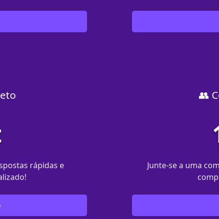
reto
👥 
t
espostas rápidas e
Junte-se a uma com
lizado!
compa
e