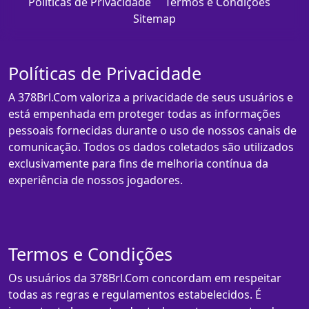
Políticas de Privacidade
Termos e Condições
Sitemap
Políticas de Privacidade
A 378Brl.Com valoriza a privacidade de seus usuários e
está empenhada em proteger todas as informações
pessoais fornecidas durante o uso de nossos canais de
comunicação. Todos os dados coletados são utilizados
exclusivamente para fins de melhoria contínua da
experiência de nossos jogadores.
Termos e Condições
Os usuários da 378Brl.Com concordam em respeitar
todas as regras e regulamentos estabelecidos. É