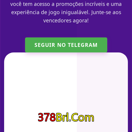
você tem acesso a promoções incríveis e uma
experiência de jogo inigualável. Junte-se aos
vencedores agora!
SEGUIR NO TELEGRAM