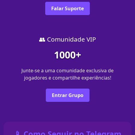
Falar Suporte
👥 Comunidade VIP
1000+
Junte-se a uma comunidade exclusiva de
jogadores e compartilhe experiências!
Entrar Grupo
📱 Como Seguir no Telegram