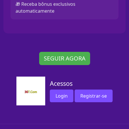
🎁 Receba bônus exclusivos
automaticamente
SEGUIR AGORA
Acessos
Login
Registrar-se