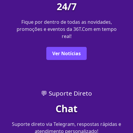
24/7
Fique por dentro de todas as novidades,
promoções e eventos da 36T.Com em tempo
real!
Ver Notícias
💬 Suporte Direto
Chat
Suporte direto via Telegram, respostas rápidas e
atendimento personalizado!