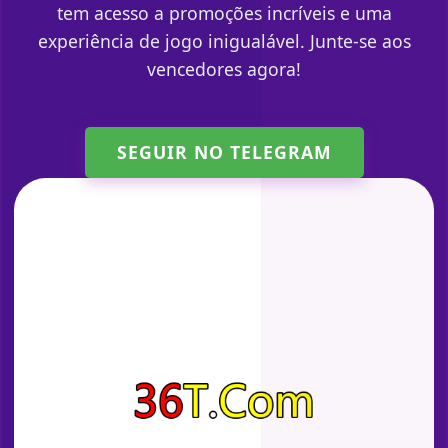
tem acesso a promoções incríveis e uma
experiência de jogo inigualável. Junte-se aos
vencedores agora!
SEGUIR NO TELEGRAM