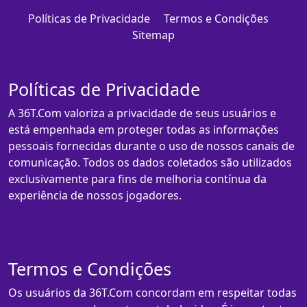
Políticas de Privacidade
Termos e Condições
Sitemap
Políticas de Privacidade
A 36T.Com valoriza a privacidade de seus usuários e
está empenhada em proteger todas as informações
pessoais fornecidas durante o uso de nossos canais de
comunicação. Todos os dados coletados são utilizados
exclusivamente para fins de melhoria contínua da
experiência de nossos jogadores.
Termos e Condições
Os usuários da 36T.Com concordam em respeitar todas