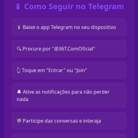
📱 Como Seguir no Telegram
📱 Baixe o app Telegram no seu dispositivo
🔍 Procure por "@36T.ComOficial"
👆 Toque em "Entrar" ou "Join"
🔔 Ative as notificações para não perder
nada
💬 Participe das conversas e interaja