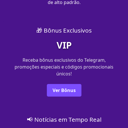
de alto padrão.
🎁 Bônus Exclusivos
VIP
Receba bônus exclusivos do Telegram,
promoções especiais e códigos promocionais
únicos!
Ver Bônus
📢 Notícias em Tempo Real