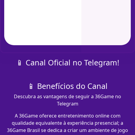
📱 Canal Oficial no Telegram!
📱 Benefícios do Canal
Descubra as vantagens de seguir a 36Game no
Telegram
A 36Game oferece entretenimento online com
qualidade equivalente à experiência presencial; a
36Game Brasil se dedica a criar um ambiente de jogo