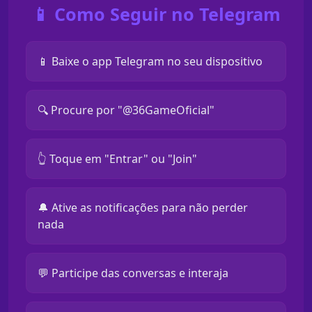
📱 Como Seguir no Telegram
📱 Baixe o app Telegram no seu dispositivo
🔍 Procure por "@36GameOficial"
👆 Toque em "Entrar" ou "Join"
🔔 Ative as notificações para não perder
nada
💬 Participe das conversas e interaja